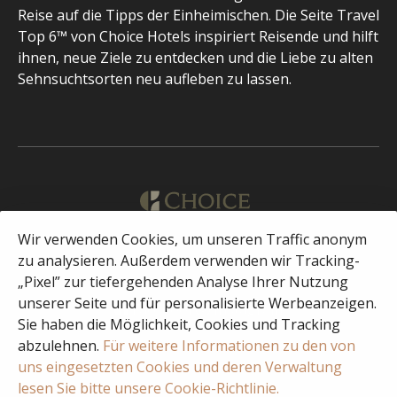
Reise auf die Tipps der Einheimischen. Die Seite Travel
Top 6™ von Choice Hotels inspiriert Reisende und hilft
ihnen, neue Ziele zu entdecken und die Liebe zu alten
Sehnsuchtsorten neu aufleben zu lassen.
Wir verwenden Cookies, um unseren Traffic anonym
Deutsch
zu analysieren. Außerdem verwenden wir Tracking-
„Pixel” zur tiefergehenden Analyse Ihrer Nutzung
unserer Seite und für personalisierte Werbeanzeigen.
Facebook
Instagram
Sie haben die Möglichkeit, Cookies und Tracking
abzulehnen.
Für weitere Informationen zu den von
uns eingesetzten Cookies und deren Verwaltung
lesen Sie bitte unsere Cookie-Richtlinie.