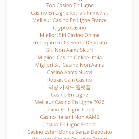
Top Casino En Ligne
Casino En Ligne Retrait Immediat
Meilleur Casino En Ligne France
Crypto Casino
Migliori Siti Casino Online
Free Spin Gratis Senza Deposito
Siti Non Aams Sicuri
Migliori Casino Online Italia
Migliori Siti Casino Non Aams
Casino Aams Nuovi
Retrait Gain Casino
익명 카지노 플랫폼
Casino En Ligne
Meilleur Casino En Ligne 2026
Casino En Ligne Fiable
Casino Italiani Non AAMS
Casino En Ligne France
Casino Esteri Bonus Senza Deposito