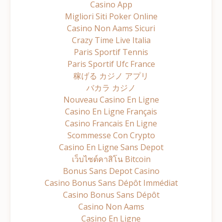
Casino App
Migliori Siti Poker Online
Casino Non Aams Sicuri
Crazy Time Live Italia
Paris Sportif Tennis
Paris Sportif Ufc France
稼げる カジノ アプリ
バカラ カジノ
Nouveau Casino En Ligne
Casino En Ligne Français
Casino Francais En Ligne
Scommesse Con Crypto
Casino En Ligne Sans Depot
เว็บไซต์คาสิโน Bitcoin
Bonus Sans Depot Casino
Casino Bonus Sans Dépôt Immédiat
Casino Bonus Sans Dépôt
Casino Non Aams
Casino En Ligne