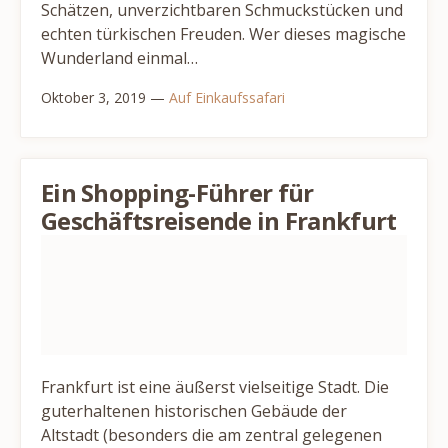
Schätzen, unverzichtbaren Schmuckstücken und
echten türkischen Freuden. Wer dieses magische
Wunderland einmal…
Oktober 3, 2019
—
Auf Einkaufssafari
Ein Shopping-Führer für
Geschäftsreisende in Frankfurt
Frankfurt ist eine äußerst vielseitige Stadt. Die
guterhaltenen historischen Gebäude der
Altstadt (besonders die am zentral gelegenen