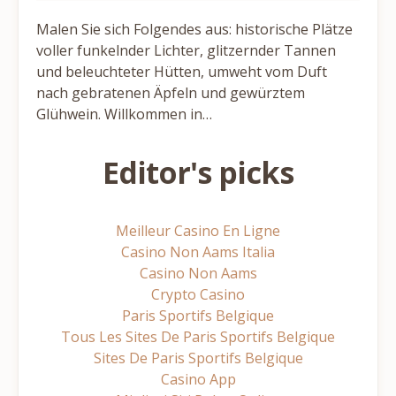
Malen Sie sich Folgendes aus: historische Plätze
voller funkelnder Lichter, glitzernder Tannen
und beleuchteter Hütten, umweht vom Duft
nach gebratenen Äpfeln und gewürztem
Glühwein. Willkommen in…
Editor's picks
Meilleur Casino En Ligne
Casino Non Aams Italia
Casino Non Aams
Crypto Casino
Paris Sportifs Belgique
Tous Les Sites De Paris Sportifs Belgique
Sites De Paris Sportifs Belgique
Casino App