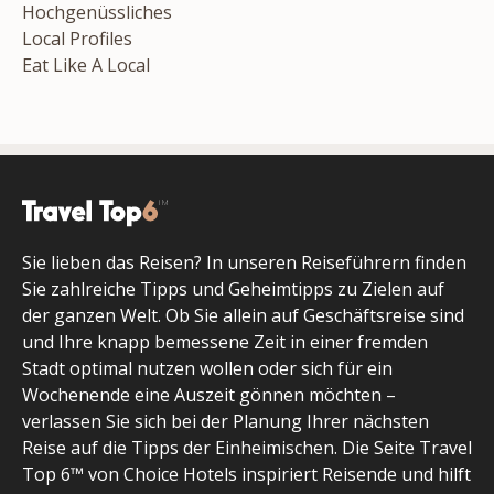
Hochgenüssliches
Local Profiles
Eat Like A Local
Sie lieben das Reisen? In unseren Reiseführern finden
Sie zahlreiche Tipps und Geheimtipps zu Zielen auf
der ganzen Welt. Ob Sie allein auf Geschäftsreise sind
und Ihre knapp bemessene Zeit in einer fremden
Stadt optimal nutzen wollen oder sich für ein
Wochenende eine Auszeit gönnen möchten –
verlassen Sie sich bei der Planung Ihrer nächsten
Reise auf die Tipps der Einheimischen. Die Seite Travel
Top 6™ von Choice Hotels inspiriert Reisende und hilft