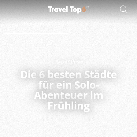
Reiseführer
Ziele
Reiseführer
Die
6
besten Städte
für ein Solo-
Abenteuer im
Frühling