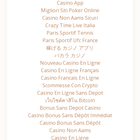
Casino App
Migliori Siti Poker Online
Casino Non Aams Sicuri
Crazy Time Live Italia
Paris Sportif Tennis
Paris Sportif Ufc France
稼げる カジノ アプリ
バカラ カジノ
Nouveau Casino En Ligne
Casino En Ligne Français
Casino Francais En Ligne
Scommesse Con Crypto
Casino En Ligne Sans Depot
เว็บไซต์คาสิโน Bitcoin
Bonus Sans Depot Casino
Casino Bonus Sans Dépôt Immédiat
Casino Bonus Sans Dépôt
Casino Non Aams
Casino En Ligne