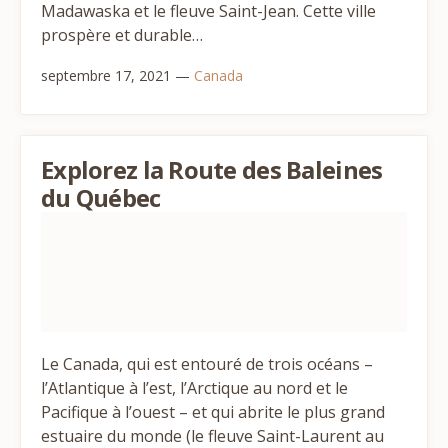
Madawaska et le fleuve Saint-Jean. Cette ville
prospère et durable…
septembre 17, 2021
—
Canada
Explorez la Route des Baleines
du Québec
Le Canada, qui est entouré de trois océans –
l’Atlantique à l’est, l’Arctique au nord et le
Pacifique à l’ouest – et qui abrite le plus grand
estuaire du monde (le fleuve Saint-Laurent au