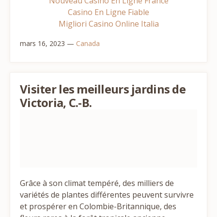
Nouveau Casino En Ligne France
Casino En Ligne Fiable
Migliori Casino Online Italia
mars 16, 2023
—
Canada
Visiter les meilleurs jardins de
Victoria, C.-B.
Grâce à son climat tempéré, des milliers de
variétés de plantes différentes peuvent survivre
et prospérer en Colombie-Britannique, des