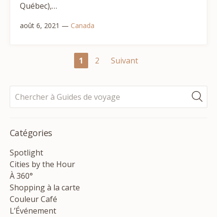
Québec),…
août 6, 2021
—
Canada
1
2
Suivant
Catégories
Spotlight
Cities by the Hour
À 360°
Shopping à la carte
Couleur Café
L’Événement