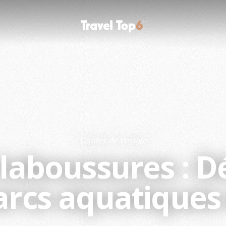
Guides de voyage
claboussures : D
arcs aquatiques 