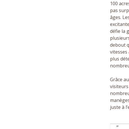
100
acres
pas surp
âges. Le
excitant
défie la 
plusieur
debout q
vitesses 
plus dét
nombreus
Grâce au
visiteur
nombreus
manèges,
juste à l