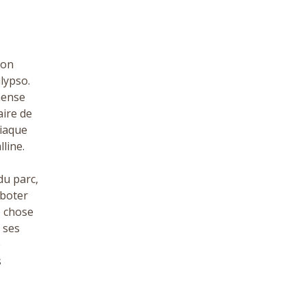
son
lypso.
mense
aire de
siaque
line.
du parc,
rboter
e chose
 ses
e
s