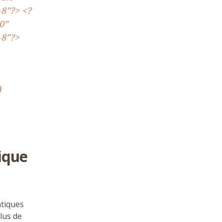
‑
8
”?> <?
0
”
‑
8
”?>
)
ique
atiques
plus de