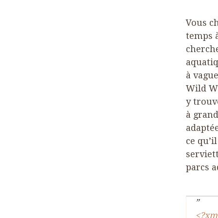
Vous c
temps à
cherche
aquatiq
à vague
Wild Wa
y trouv
à grand
adaptée
ce qu’i
serviet
parcs a
<?xml