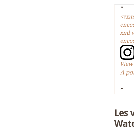
<?xml
enco
xml v
enco
View 
A po
Les 
Wate