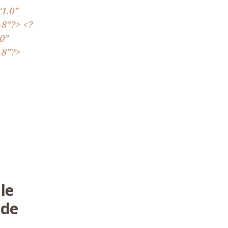
“
1
.
0
”
‑
8
”?> <?
0
”
‑
8
”?>
le
nde