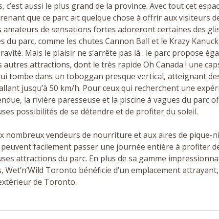
, c’est aussi le plus grand de la province. Avec tout cet espace
renant que ce parc ait quelque chose à offrir aux visiteurs d
s amateurs de sensations fortes adoreront certaines des gli
es du parc, comme les chutes Cannon Ball et le Krazy Kanuck,
gravité. Mais le plaisir ne s’arrête pas là : le parc propose é
s autres attractions, dont le très rapide Oh Canada ! une cap
ui tombe dans un toboggan presque vertical, atteignant de
allant jusqu’à
50
km/​h. Pour ceux qui recherchent une expér
endue, la rivière paresseuse et la piscine à vagues du parc o
es possibilités de se détendre et de profiter du soleil.
x nombreux vendeurs de nourriture et aux aires de pique-ni
s peuvent facilement passer une journée entière à profiter d
es attractions du parc. En plus de sa gamme impressionna
 Wet’n’Wild Toronto bénéficie d’un emplacement attrayant,
’extérieur de Toronto.