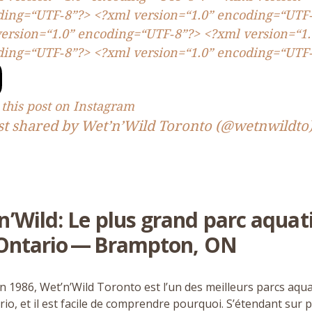
ding=“
UTF
‑
8
”?> <?xml version=“
1
.
0
” encoding=“
UTF
ersion=“
1
.
0
” encoding=“
UTF
‑
8
”?> <?xml version=“
1
.
ding=“
UTF
‑
8
”?> <?xml version=“
1
.
0
” encoding=“
UTF
this post on Instagram
st shared by Wet’n’Wild Toronto (@wetnwildto
n’Wild: Le plus grand parc aquat
’Ontario — Brampton,
ON
en
1986
, Wet’n’Wild Toronto est l’un des meilleurs parcs aqu
rio, et il est facile de comprendre pourquoi. S’étendant sur 