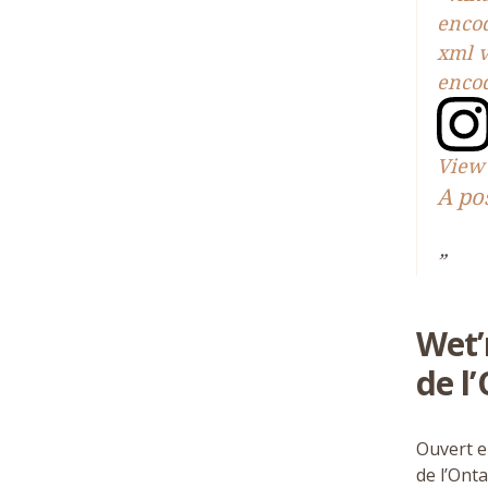
enco
xml v
enco
View 
A po
Wet’
de l
Ouvert 
de l’Onta