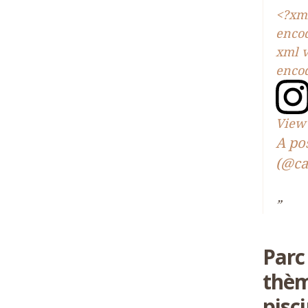
<?xml
enco
xml v
enco
View 
A po
(@ca
Parc
thèm
pisc