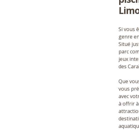
Limo
Si vous 
genre en
Situé ju
parc com
jeux int
des Caraï
Que vous
vous pré
avec vot
à offrir
attracti
destinat
aquatique