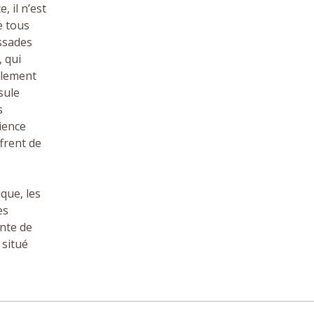
, il n’est
e tous
ssades
 qui
galement
sule
s
ience
ffrent de
que, les
es
nte de
 situé