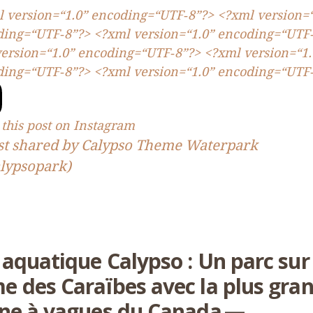
 version=“
1
.
0
” encoding=“
UTF
‑
8
”?> <?xml version=
ding=“
UTF
‑
8
”?> <?xml version=“
1
.
0
” encoding=“
UTF
ersion=“
1
.
0
” encoding=“
UTF
‑
8
”?> <?xml version=“
1
.
ding=“
UTF
‑
8
”?> <?xml version=“
1
.
0
” encoding=“
UTF
this post on Instagram
st shared by Calypso Theme Waterpark
lypsopark)
 aquatique Calypso : Un parc sur 
e des Caraïbes avec la plus gra
ine à vagues du Canada —