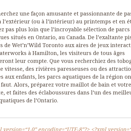
herchez une façon amusante et passionnante de pa
 l’extérieur (ou à l’intérieur) au printemps et en é
z pas plus loin que l’incroyable sélection de parcs
ues situés en Ontario, au Canada. De l’exaltante pi
s de Wet’n’Wild Toronto aux aires de jeux interact
terworks à Hamilton, les visiteurs de tous âges
eront leur compte. Que vous recherchiez des tobo
e vitesse, des rivières paresseuses ou des attracti
s aux enfants, les parcs aquatiques de la région on
l faut. Alors, préparez votre maillot de bain et votr
te, et faites des éclaboussures dans l’un des meille
quatiques de l’Ontario.
 version=“
1
.
0
” encoding=“
UTF
‑
8
”?> <?xml version=