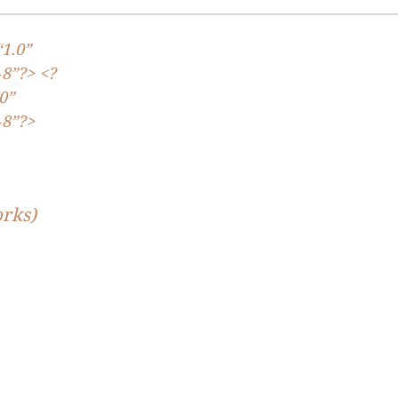
“
1
.
0
”
‑
8
”?> <?
0
”
‑
8
”?>
rks)