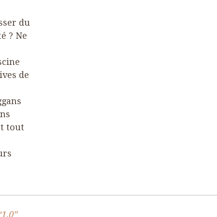
sser du
té ? Ne
scine
ives de
ggans
ons
t tout
e
urs
“
1
.
0
”