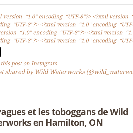
 version=“
1
.
0
” encoding=“
UTF
‑
8
”?> <?xml version=
ding=“
UTF
‑
8
”?> <?xml version=“
1
.
0
” encoding=“
UTF
ersion=“
1
.
0
” encoding=“
UTF
‑
8
”?> <?xml version=“
1
.
ding=“
UTF
‑
8
”?> <?xml version=“
1
.
0
” encoding=“
UTF
this post on Instagram
st shared by Wild Waterworks (@wild_waterwo
vagues et les toboggans de Wild
rworks en Hamilton,
ON