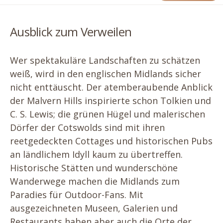
Ausblick zum Verweilen
Wer spektakuläre Landschaften zu schätzen
weiß, wird in den englischen Midlands sicher
nicht enttäuscht. Der atemberaubende Anblick
der Malvern Hills inspirierte schon Tolkien und
C. S. Lewis; die grünen Hügel und malerischen
Dörfer der Cotswolds sind mit ihren
reetgedeckten Cottages und historischen Pubs
an ländlichem Idyll kaum zu übertreffen.
Historische Stätten und wunderschöne
Wanderwege machen die Midlands zum
Paradies für Outdoor-Fans. Mit
ausgezeichneten Museen, Galerien und
Restaurants haben aber auch die Orte der