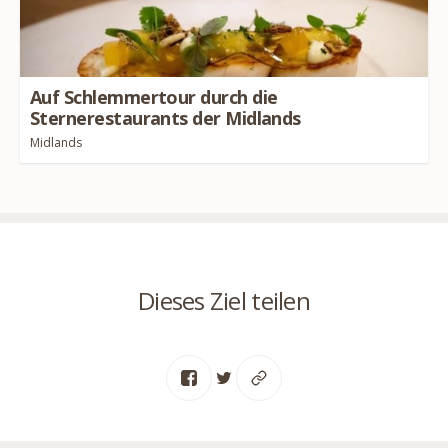
Auf Schlemmertour durch die
Sternerestaurants der Midlands
Midlands
Dieses Ziel teilen