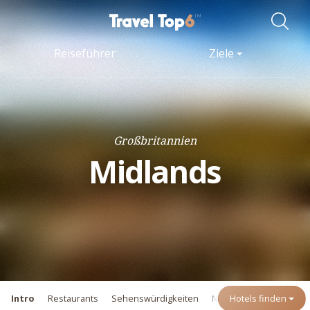
Reiseführer
Ziele
Großbritannien
Midlands
Intro
Restaurants
Sehenswürdigkeiten
Nachtleben
Hotels finden
Shoppin