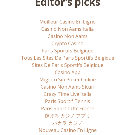
Editor's picks
Meilleur Casino En Ligne
Casino Non Aams Italia
Casino Non Aams
Crypto Casino
Paris Sportifs Belgique
Tous Les Sites De Paris Sportifs Belgique
Sites De Paris Sportifs Belgique
Casino App
Migliori Siti Poker Online
Casino Non Aams Sicuri
Crazy Time Live Italia
Paris Sportif Tennis
Paris Sportif Ufc France
稼げる カジノ アプリ
バカラ カジノ
Nouveau Casino En Ligne