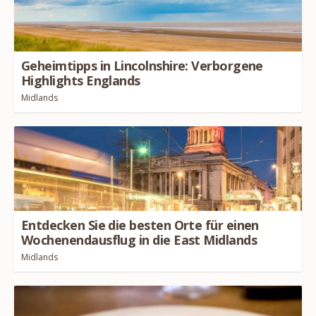
Geheimtipps in Lincolnshire: Verborgene
Highlights Englands
Midlands
Entdecken Sie die besten Orte für einen
Wochenendausflug in die East Midlands
Midlands