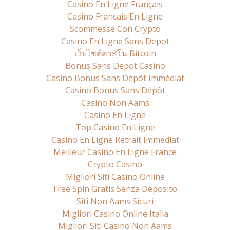
Casino En Ligne Français
Casino Francais En Ligne
Scommesse Con Crypto
Casino En Ligne Sans Depot
เว็บไซต์คาสิโน Bitcoin
Bonus Sans Depot Casino
Casino Bonus Sans Dépôt Immédiat
Casino Bonus Sans Dépôt
Casino Non Aams
Casino En Ligne
Top Casino En Ligne
Casino En Ligne Retrait Immediat
Meilleur Casino En Ligne France
Crypto Casino
Migliori Siti Casino Online
Free Spin Gratis Senza Deposito
Siti Non Aams Sicuri
Migliori Casino Online Italia
Migliori Siti Casino Non Aams