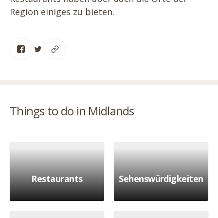
Region einiges zu bieten.
Things to do in Midlands
Restaurants
Sehenswürdigkeiten