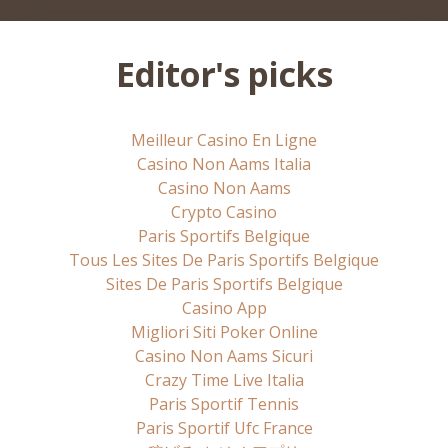
Editor's picks
Meilleur Casino En Ligne
Casino Non Aams Italia
Casino Non Aams
Crypto Casino
Paris Sportifs Belgique
Tous Les Sites De Paris Sportifs Belgique
Sites De Paris Sportifs Belgique
Casino App
Migliori Siti Poker Online
Casino Non Aams Sicuri
Crazy Time Live Italia
Paris Sportif Tennis
Paris Sportif Ufc France