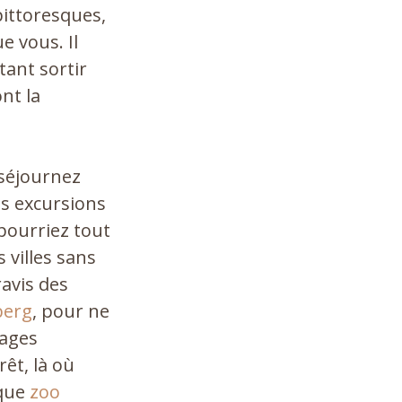
pittoresques,
e vous. Il
tant sortir
ont la
 séjournez
es excursions
 pourriez tout
 villes sans
avis des
berg
, pour ne
sages
êt, là où
sque
zoo