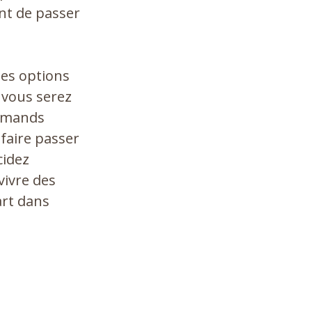
t de passer
tes options
, vous serez
lemands
 faire passer
cidez
vivre des
art dans