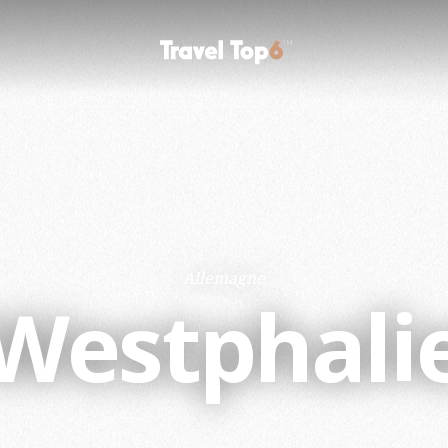
Allemagne
Westphali