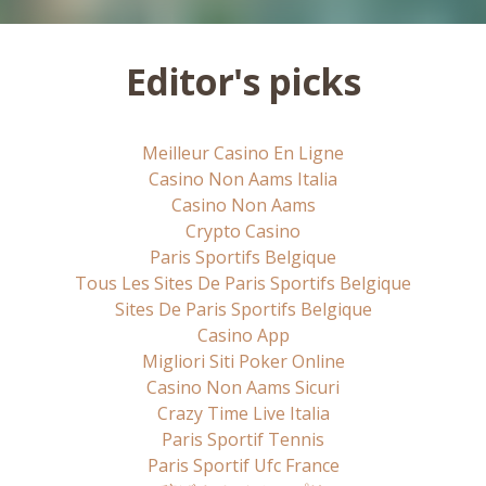
Editor's picks
Meilleur Casino En Ligne
Casino Non Aams Italia
Casino Non Aams
Crypto Casino
Paris Sportifs Belgique
Tous Les Sites De Paris Sportifs Belgique
Sites De Paris Sportifs Belgique
Casino App
Migliori Siti Poker Online
Casino Non Aams Sicuri
Crazy Time Live Italia
Paris Sportif Tennis
Paris Sportif Ufc France