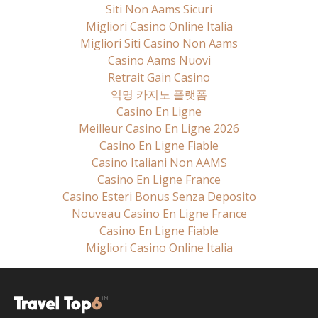
Siti Non Aams Sicuri
Migliori Casino Online Italia
Migliori Siti Casino Non Aams
Casino Aams Nuovi
Retrait Gain Casino
익명 카지노 플랫폼
Casino En Ligne
Meilleur Casino En Ligne 2026
Casino En Ligne Fiable
Casino Italiani Non AAMS
Casino En Ligne France
Casino Esteri Bonus Senza Deposito
Nouveau Casino En Ligne France
Casino En Ligne Fiable
Migliori Casino Online Italia