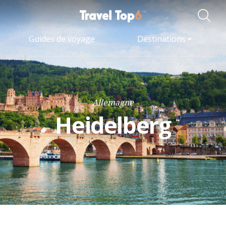
Guides de voyage
Destinations
Allemagne
Heidelberg